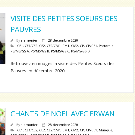
VISITE DES PETITES SOEURS DES
PAUVRES
By
alemonier
28 décembre 2020
CE1
,
CE1/CE2
,
CE2
,
CE2/CM1
,
CM1
,
CM2
,
CP
,
CP/CE1
,
Pastorale
,
PS/MS/GS A
,
PS/MS/GS B
,
PS/MS/GS C
,
PS/MS/GS D
Retrouvez en images la visite des Petites Sœurs des
Pauvres en décembre 2020 :
CHANTS DE NOËL AVEC ERWAN
By
alemonier
28 décembre 2020
CE1
,
CE1/CE2
,
CE2
,
CE2/CM1
,
CM1
,
CM2
,
CP
,
CP/CE1
,
Musique
,