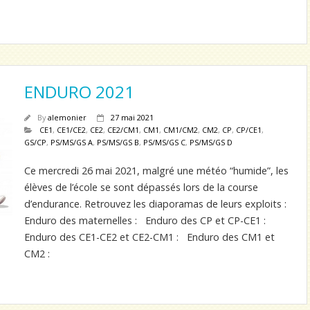
ENDURO 2021
By
alemonier
27 mai 2021
CE1
,
CE1/CE2
,
CE2
,
CE2/CM1
,
CM1
,
CM1/CM2
,
CM2
,
CP
,
CP/CE1
,
GS/CP
,
PS/MS/GS A
,
PS/MS/GS B
,
PS/MS/GS C
,
PS/MS/GS D
Ce mercredi 26 mai 2021, malgré une météo “humide”, les
élèves de l’école se sont dépassés lors de la course
d’endurance. Retrouvez les diaporamas de leurs exploits :
Enduro des maternelles : Enduro des CP et CP-CE1 :
Enduro des CE1-CE2 et CE2-CM1 : Enduro des CM1 et
CM2 :