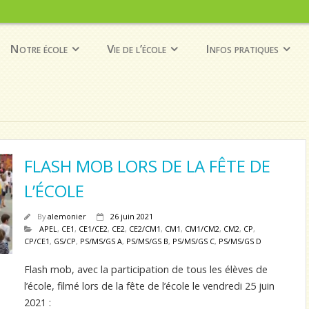
Notre école
Vie de l’école
Infos pratiques
FLASH MOB LORS DE LA FÊTE DE
L’ÉCOLE
By
alemonier
26 juin 2021
APEL
,
CE1
,
CE1/CE2
,
CE2
,
CE2/CM1
,
CM1
,
CM1/CM2
,
CM2
,
CP
,
CP/CE1
,
GS/CP
,
PS/MS/GS A
,
PS/MS/GS B
,
PS/MS/GS C
,
PS/MS/GS D
Flash mob, avec la participation de tous les élèves de
l’école, filmé lors de la fête de l’école le vendredi 25 juin
2021 :