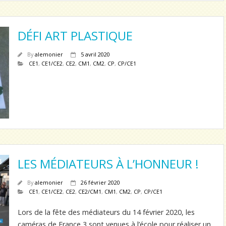
DÉFI ART PLASTIQUE
By
alemonier
5 avril 2020
CE1
,
CE1/CE2
,
CE2
,
CM1
,
CM2
,
CP
,
CP/CE1
LES MÉDIATEURS À L’HONNEUR !
By
alemonier
26 février 2020
CE1
,
CE1/CE2
,
CE2
,
CE2/CM1
,
CM1
,
CM2
,
CP
,
CP/CE1
Lors de la fête des médiateurs du 14 février 2020, les
caméras de France 3 sont venues à l’école pour réaliser un