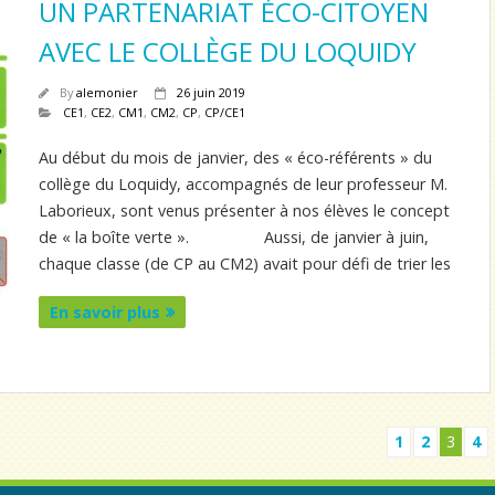
UN PARTENARIAT ÉCO-CITOYEN
AVEC LE COLLÈGE DU LOQUIDY
By
alemonier
26 juin 2019
CE1
,
CE2
,
CM1
,
CM2
,
CP
,
CP/CE1
Au début du mois de janvier, des « éco-référents » du
collège du Loquidy, accompagnés de leur professeur M.
Laborieux, sont venus présenter à nos élèves le concept
de « la boîte verte ». Aussi, de janvier à juin,
chaque classe (de CP au CM2) avait pour défi de trier les
En savoir plus
1
2
3
4