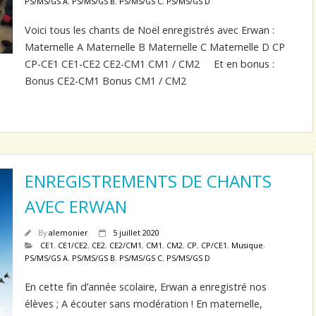
PS/MS/GS A
,
PS/MS/GS B
,
PS/MS/GS C
,
PS/MS/GS D
Voici tous les chants de Noël enregistrés avec Erwan :
Maternelle A Maternelle B Maternelle C Maternelle D CP
CP-CE1 CE1-CE2 CE2-CM1 CM1 / CM2 Et en bonus :
Bonus CE2-CM1 Bonus CM1 / CM2
ENREGISTREMENTS DE CHANTS
AVEC ERWAN
By
alemonier
5 juillet 2020
CE1
,
CE1/CE2
,
CE2
,
CE2/CM1
,
CM1
,
CM2
,
CP
,
CP/CE1
,
Musique
,
PS/MS/GS A
,
PS/MS/GS B
,
PS/MS/GS C
,
PS/MS/GS D
En cette fin d’année scolaire, Erwan a enregistré nos
élèves ; A écouter sans modération ! En maternelle,