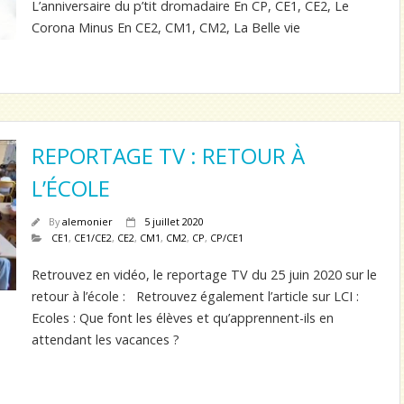
L’anniversaire du p’tit dromadaire En CP, CE1, CE2, Le
Corona Minus En CE2, CM1, CM2, La Belle vie
REPORTAGE TV : RETOUR À
L’ÉCOLE
By
alemonier
5 juillet 2020
CE1
,
CE1/CE2
,
CE2
,
CM1
,
CM2
,
CP
,
CP/CE1
Retrouvez en vidéo, le reportage TV du 25 juin 2020 sur le
retour à l’école : Retrouvez également l’article sur LCI :
Ecoles : Que font les élèves et qu’apprennent-ils en
attendant les vacances ?