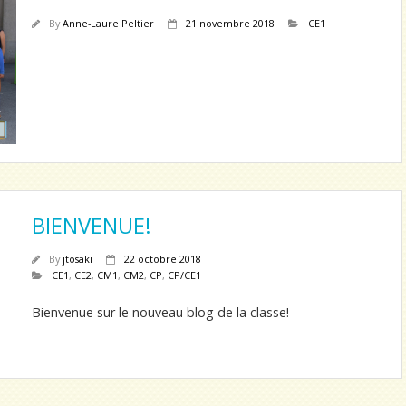
By
Anne-Laure Peltier
21 novembre 2018
CE1
BIENVENUE!
By
jtosaki
22 octobre 2018
CE1
,
CE2
,
CM1
,
CM2
,
CP
,
CP/CE1
Bienvenue sur le nouveau blog de la classe!