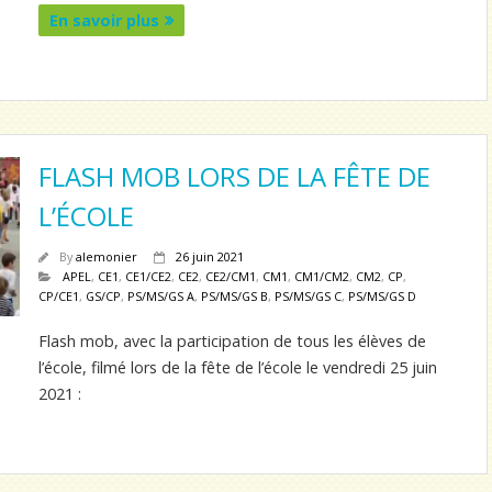
En savoir plus
FLASH MOB LORS DE LA FÊTE DE
L’ÉCOLE
By
alemonier
26 juin 2021
APEL
,
CE1
,
CE1/CE2
,
CE2
,
CE2/CM1
,
CM1
,
CM1/CM2
,
CM2
,
CP
,
CP/CE1
,
GS/CP
,
PS/MS/GS A
,
PS/MS/GS B
,
PS/MS/GS C
,
PS/MS/GS D
Flash mob, avec la participation de tous les élèves de
l’école, filmé lors de la fête de l’école le vendredi 25 juin
2021 :