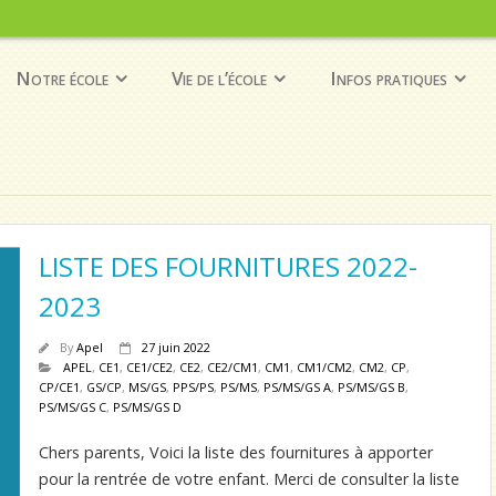
Notre école
Vie de l’école
Infos pratiques
LISTE DES FOURNITURES 2022-
2023
By
Apel
27 juin 2022
APEL
,
CE1
,
CE1/CE2
,
CE2
,
CE2/CM1
,
CM1
,
CM1/CM2
,
CM2
,
CP
,
CP/CE1
,
GS/CP
,
MS/GS
,
PPS/PS
,
PS/MS
,
PS/MS/GS A
,
PS/MS/GS B
,
PS/MS/GS C
,
PS/MS/GS D
Chers parents, Voici la liste des fournitures à apporter
pour la rentrée de votre enfant. Merci de consulter la liste