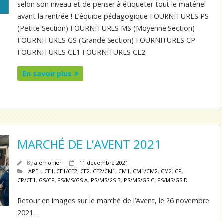
selon son niveau et de penser à étiqueter tout le matériel
avant la rentrée ! L’équipe pédagogique FOURNITURES PS
(Petite Section) FOURNITURES MS (Moyenne Section)
FOURNITURES GS (Grande Section) FOURNITURES CP
FOURNITURES CE1 FOURNITURES CE2
En savoir plus
MARCHÉ DE L’AVENT 2021
By
alemonier
11 décembre 2021
APEL
,
CE1
,
CE1/CE2
,
CE2
,
CE2/CM1
,
CM1
,
CM1/CM2
,
CM2
,
CP
,
CP/CE1
,
GS/CP
,
PS/MS/GS A
,
PS/MS/GS B
,
PS/MS/GS C
,
PS/MS/GS D
Retour en images sur le marché de l’Avent, le 26 novembre
2021…