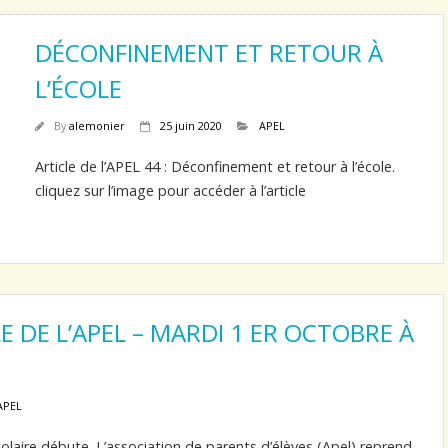
DÉCONFINEMENT ET RETOUR À
L’ÉCOLE
By
alemonier
25 juin 2020
APEL
Article de l’APEL 44 : Déconfinement et retour à l’école.
cliquez sur l’image pour accéder à l’article
 DE L’APEL – MARDI 1 ER OCTOBRE À
APEL
olaire débute. L’association de parents d’élèves (Apel) reprend