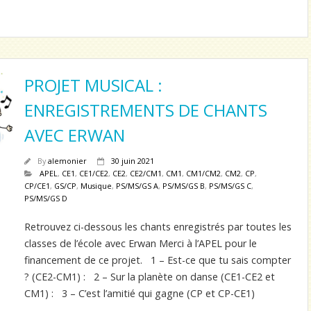
PROJET MUSICAL :
ENREGISTREMENTS DE CHANTS
AVEC ERWAN
By
alemonier
30 juin 2021
APEL
,
CE1
,
CE1/CE2
,
CE2
,
CE2/CM1
,
CM1
,
CM1/CM2
,
CM2
,
CP
,
CP/CE1
,
GS/CP
,
Musique
,
PS/MS/GS A
,
PS/MS/GS B
,
PS/MS/GS C
,
PS/MS/GS D
Retrouvez ci-dessous les chants enregistrés par toutes les
classes de l’école avec Erwan Merci à l’APEL pour le
financement de ce projet. 1 – Est-ce que tu sais compter
? (CE2-CM1) : 2 – Sur la planète on danse (CE1-CE2 et
CM1) : 3 – C’est l’amitié qui gagne (CP et CP-CE1)