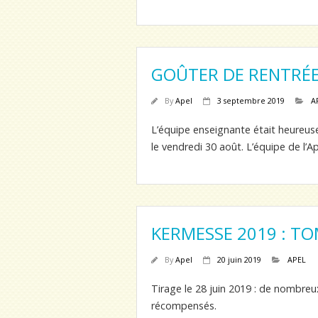
GOÛTER DE RENTRÉ
By
Apel
3 septembre 2019
A
L’équipe enseignante était heureuse 
le vendredi 30 août. L’équipe de l’A
KERMESSE 2019 : T
By
Apel
20 juin 2019
APEL
Tirage le 28 juin 2019 : de nombreu
récompensés.