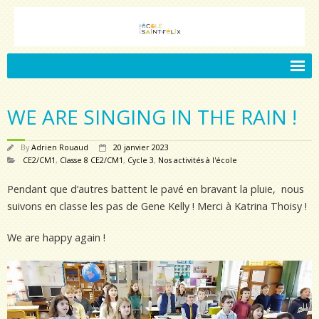
Accueil.
WE ARE SINGING IN THE RAIN !
Notre école
- Présentation de l’école Saint-Félix
By
Adrien Rouaud
20 janvier 2023
CE2/CM1
,
Classe 8 CE2/CM1
,
Cycle 3
,
Nos activités à l'école
- L’équipe pédagogique
Pendant que d’autres battent le pavé en bravant la pluie, nous
- Le projet éducatif
suivons en classe les pas de Gene Kelly ! Merci à Katrina Thoisy !
- Le projet pastoral
We are happy again !
- Vivre ensemble
Lecteur
vidéo
Vie de l’école
- Label International