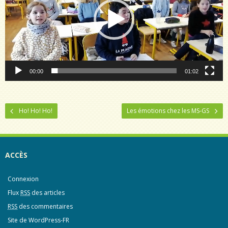
- L’Espagne
- Venise
- L’Irlande
00:00
01:02
- Cycle 1
- Cycle 2
Ho! Ho! Ho!
Les émotions chez les MS-GS
- Cycle 3
- Nos activités à l’école
ACCÈS
- Activités Périscolaires
- Pastorale
Connexion
Flux
RSS
des articles
- FELI’NEWS
RSS
des commentaires
Infos pratiques
Site de WordPress-FR