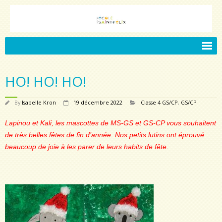
Accueil.
HO! HO! HO!
Notre école
- Présentation de l’école Saint-Félix
By
Isabelle Kron
19 décembre 2022
Classe 4 GS/CP
,
GS/CP
- L’équipe pédagogique
Lapinou et Kali, les mascottes de MS-GS et GS-CP vous souhaitent
de très belles fêtes de fin d’année.
Nos petits lutins ont éprouvé
- Le projet éducatif
beaucoup de joie à les parer de leurs habits de fête.
- Le projet pastoral
- Vivre ensemble
Vie de l’école
- Label International