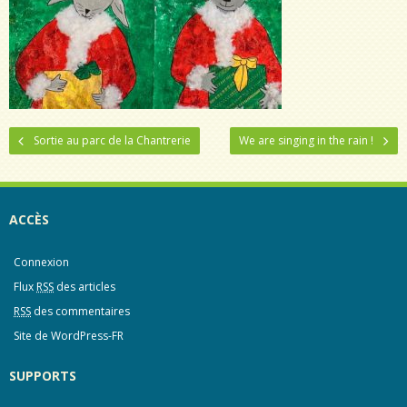
- L’Espagne
- Venise
- L’Irlande
- Cycle 1
Sortie au parc de la Chantrerie
We are singing in the rain !
- Cycle 2
- Cycle 3
ACCÈS
- Nos activités à l’école
Connexion
- Activités Périscolaires
Flux
RSS
des articles
RSS
des commentaires
- Pastorale
Site de WordPress-FR
- FELI’NEWS
SUPPORTS
Infos pratiques