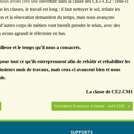
, nous avons crée une
ouverture dans la classe des CE1-CE2 : celle-ci
les classes, le travail est long : il faut nettoyer le sol, refaire les
ion et la rénovation demandent du temps, mais nous avançons
d’autres corps de métiers vont bientôt prendre le relais, avec des
us avons agrandi le réfectoire en bas.
lesse et le temps qu’il nous a consacrés.
pour tout ce qu’ils entreprennent afin de rebâtir et réhabiliter les
lusieurs mois de travaux, mais ceux-ci avancent bien et nous
le.
La classe de CE2-CM1
Formation Erasmus+ à Venise – Avril 2025
SUPPORTS